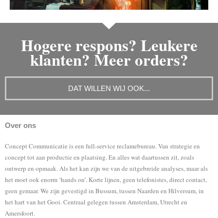
Hogere respons? Leukere
klanten? Meer orders?
DAT WILLEN WIJ OOK...
Over ons
Concept Communicatie is een full-service reclamebureau. Van strategie en
concept tot aan productie en plaatsing. En alles wat daartussen zit, zoals
ontwerp en opmaak. Als het kan zijn we van de uitgebreide analyses, maar als
het moet ook enorm ‘hands on’. Korte lijnen, geen telefonistes, direct contact,
geen gemaar. We zijn gevestigd in Bussum, tussen Naarden en Hilversum, in
het hart van het Gooi. Centraal gelegen tussen Amsterdam, Utrecht en
Amersfoort.