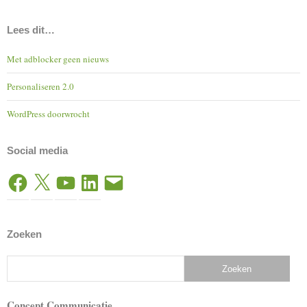
Lees dit…
Met adblocker geen nieuws
Personaliseren 2.0
WordPress doorwrocht
Social media
Facebook
X
YouTube
LinkedIn
E-
mail
Zoeken
Concept Communicatie