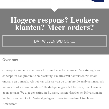
Hogere respons? Leukere
klanten? Meer orders?
DAT WILLEN WIJ OOK...
Over ons
Concept Communicatie is een full-service reclamebureau. Van strategie en
concept tot aan productie en plaatsing. En alles wat daartussen zit, zoals
ontwerp en opmaak. Als het kan zijn we van de uitgebreide analyses, maar als
het moet ook enorm ‘hands on’. Korte lijnen, geen telefonistes, direct contact,
geen gemaar. We zijn gevestigd in Bussum, tussen Naarden en Hilversum, in
het hart van het Gooi. Centraal gelegen tussen Amsterdam, Utrecht en
Amersfoort.