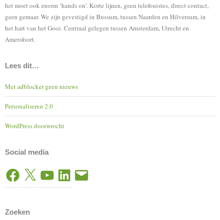
het moet ook enorm ‘hands on’. Korte lijnen, geen telefonistes, direct contact,
geen gemaar. We zijn gevestigd in Bussum, tussen Naarden en Hilversum, in
het hart van het Gooi. Centraal gelegen tussen Amsterdam, Utrecht en
Amersfoort.
Lees dit…
Met adblocker geen nieuws
Personaliseren 2.0
WordPress doorwrocht
Social media
Facebook
X
YouTube
LinkedIn
E-
mail
Zoeken